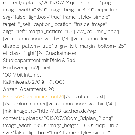
content/uploads/2015/07/24qm_3dplan_2.png“
image_width=“350″ image_height=“300″ crop=“true“
svg=“false“ lightbox=“true“ frame_style=“simple“
target=“_self“ caption_location=“inside-image“
align=“left“ margin_bottom=“10″][/vc_column_inner]
[vc_column_inner width=“1/4″][vc_column_text
disable_pattern=“true“ align=“left“ margin_bottom=“25″
el_class=“light“]24 Quadratmeter
Studioapartment mit Diele & Bad
Hochwertig mÃ¶bliert
100 Mbit Internet
Kaltmiete ab 270 â‚¬ (1. OG)
Anzahl Apartments: 20
ExposÃ© bei Immoscout24
[/vc_column_text]
[/vc_column_inner][vc_column_inner width=“1/4″]
[mk_image src=“http://c13-aachen.de/wp-
content/uploads/2015/07/30qm_3dplan_2.png“
image_width=“350″ image_height=“300″ crop=“true“
svg=“false“ lightbox=“true“ frame_style=“simple“