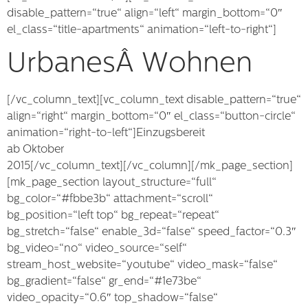
disable_pattern=“true“ align=“left“ margin_bottom=“0″
el_class=“title-apartments“ animation=“left-to-right“]
UrbanesÂ Wohnen
[/vc_column_text][vc_column_text disable_pattern=“true“
align=“right“ margin_bottom=“0″ el_class=“button-circle“
animation=“right-to-left“]Einzugsbereit
ab Oktober
2015[/vc_column_text][/vc_column][/mk_page_section]
[mk_page_section layout_structure=“full“
bg_color=“#fbbe3b“ attachment=“scroll“
bg_position=“left top“ bg_repeat=“repeat“
bg_stretch=“false“ enable_3d=“false“ speed_factor=“0.3″
bg_video=“no“ video_source=“self“
stream_host_website=“youtube“ video_mask=“false“
bg_gradient=“false“ gr_end=“#1e73be“
video_opacity=“0.6″ top_shadow=“false“