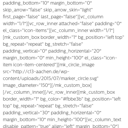
padding_bottom=“10″ margin_bottom=“0″
skip_arrow=“false“ skip_arrow_skin=“light“
first_page=“false“ last_page=“false“][vc_column
width=“1/1″][vc_row_inner attached=“false“ padding=“0″
el_class=“icon-items“][vc_column_inner width=“1/1″]
[mk_custom_box border_width=“1″ bg_position=“left top“
bg_repeat=“repeat“ bg_stretch=“false“
padding_vertical=“0″ padding_horizental=“20″
margin_bottom=“0″ min_height=“100″ el_class=“icon-
item icon-item-centered“][mk_circle_image
src=“http://c13-aachen.de/wp-
content/uploads/2015/07/marker_circle.svg“
image_diameter=“150″][/mk_custom_box]
[/vc_column_inner][/vc_row_inner][mk_custom_box
border_width=“1″ bg_color=“#fbbe3b“ bg_position=“left
top“ bg_repeat=“repeat“ bg_stretch=“false“
padding_vertical=“30″ padding_horizental=“0″
margin_bottom=“10″ min_height=“100″][vc_column_text
disable_pattern=“true“ align=“left“ margin_bottom=“0″]