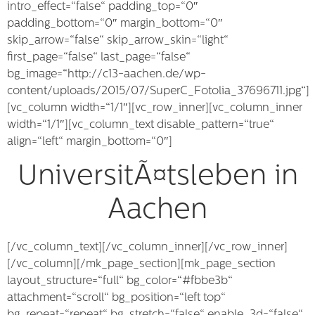
intro_effect=“false“ padding_top=“0″
padding_bottom=“0″ margin_bottom=“0″
skip_arrow=“false“ skip_arrow_skin=“light“
first_page=“false“ last_page=“false“
bg_image=“http://c13-aachen.de/wp-
content/uploads/2015/07/SuperC_Fotolia_37696711.jpg“]
[vc_column width=“1/1″][vc_row_inner][vc_column_inner
width=“1/1″][vc_column_text disable_pattern=“true“
align=“left“ margin_bottom=“0″]
UniversitÃ¤tsleben in
Aachen
[/vc_column_text][/vc_column_inner][/vc_row_inner]
[/vc_column][/mk_page_section][mk_page_section
layout_structure=“full“ bg_color=“#fbbe3b“
attachment=“scroll“ bg_position=“left top“