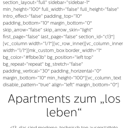
section_layout=“full“ sidebar=“sidebar-1″
min_height=“100″ full_width=“false“ full_height=“false“
intro_effect=“false“ padding_top=“10″
padding_bottom=“10″ margin_bottom=“0″
skip_arrow=“false“ skip_arrow_skin=“light“
first_page=“false“ last_page=“false“ section_id=“c13″]
[vc_column width=“1/1″][vc_row_inner][vc_column_inner
width=“1/1″][mk_custom_box border_width=“1″
bg_color=“#fbbe3b“ bg_position=“left top“
bg_repeat=“repeat“ bg_stretch=“false“
padding_vertical=“30″ padding_horizental=“0″
margin_bottom=“10″ min_height=“100″][vc_column_text
disable_pattern=“true“ align=“left“ margin_bottom=“0″]
Apartments zum „los
leben“