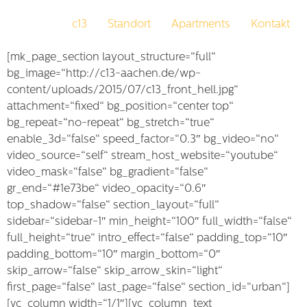
c13
Standort
Apartments
Kontakt
[mk_page_section layout_structure=“full“
bg_image=“http://c13-aachen.de/wp-
content/uploads/2015/07/c13_front_hell.jpg“
attachment=“fixed“ bg_position=“center top“
bg_repeat=“no-repeat“ bg_stretch=“true“
enable_3d=“false“ speed_factor=“0.3″ bg_video=“no“
video_source=“self“ stream_host_website=“youtube“
video_mask=“false“ bg_gradient=“false“
gr_end=“#1e73be“ video_opacity=“0.6″
top_shadow=“false“ section_layout=“full“
sidebar=“sidebar-1″ min_height=“100″ full_width=“false“
full_height=“true“ intro_effect=“false“ padding_top=“10″
padding_bottom=“10″ margin_bottom=“0″
skip_arrow=“false“ skip_arrow_skin=“light“
first_page=“false“ last_page=“false“ section_id=“urban“]
[vc_column width=“1/1″][vc_column_text