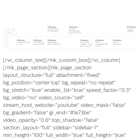
[/vc_column_text][/mk_custom_box][/vc_column]
[/mk_page_section][mk_page_section
layout_structure=“full“ attachment=“fixed“
bg_position=“center top“ bg_repeat=“no-repeat“
bg_stretch=“true“ enable_3d=“true“ speed_factor=“0.3″
bg_video=“no“ video_source=“self“
stream_host_website=“youtube“ video_mask=“false“
bg_gradient=“false“ gr_end=“#1e73be“
video_opacity=“0.6″ top_shadow=“false“
section_layout=“full“ sidebar=“sidebar-1″
min_height=“100″ full_width=“true“ full_height=“true“