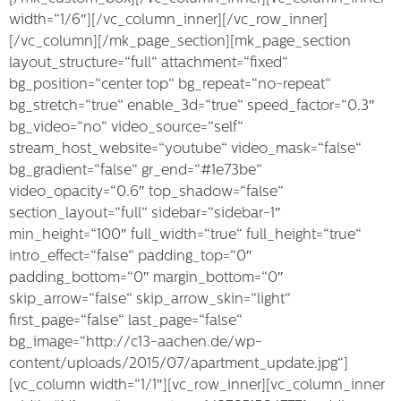
width=“1/6″][/vc_column_inner][/vc_row_inner]
[/vc_column][/mk_page_section][mk_page_section
layout_structure=“full“ attachment=“fixed“
bg_position=“center top“ bg_repeat=“no-repeat“
bg_stretch=“true“ enable_3d=“true“ speed_factor=“0.3″
bg_video=“no“ video_source=“self“
stream_host_website=“youtube“ video_mask=“false“
bg_gradient=“false“ gr_end=“#1e73be“
video_opacity=“0.6″ top_shadow=“false“
section_layout=“full“ sidebar=“sidebar-1″
min_height=“100″ full_width=“true“ full_height=“true“
intro_effect=“false“ padding_top=“0″
padding_bottom=“0″ margin_bottom=“0″
skip_arrow=“false“ skip_arrow_skin=“light“
first_page=“false“ last_page=“false“
bg_image=“http://c13-aachen.de/wp-
content/uploads/2015/07/apartment_update.jpg“]
[vc_column width=“1/1″][vc_row_inner][vc_column_inner