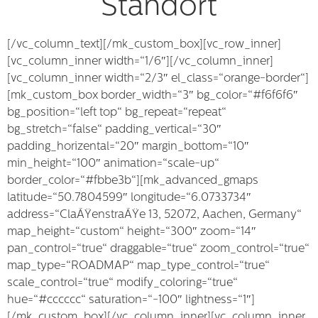
Standort
[/vc_column_text][/mk_custom_box][vc_row_inner]
[vc_column_inner width=“1/6″][/vc_column_inner]
[vc_column_inner width=“2/3″ el_class=“orange-border“]
[mk_custom_box border_width=“3″ bg_color=“#f6f6f6″
bg_position=“left top“ bg_repeat=“repeat“
bg_stretch=“false“ padding_vertical=“30″
padding_horizental=“20″ margin_bottom=“10″
min_height=“100″ animation=“scale-up“
border_color=“#fbbe3b“][mk_advanced_gmaps
latitude=“50.7804599″ longitude=“6.0733734″
address=“ClaÃŸenstraÃŸe 13, 52072, Aachen, Germany“
map_height=“custom“ height=“300″ zoom=“14″
pan_control=“true“ draggable=“true“ zoom_control=“true“
map_type=“ROADMAP“ map_type_control=“true“
scale_control=“true“ modify_coloring=“true“
hue=“#cccccc“ saturation=“-100″ lightness=“1″]
[/mk_custom_box][/vc_column_inner][vc_column_inner