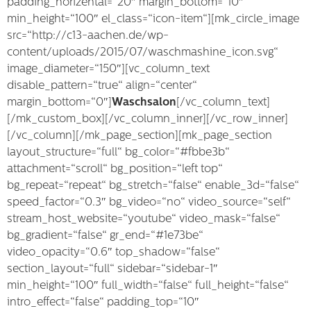
padding_horizental=“20″ margin_bottom=“10″
min_height=“100″ el_class=“icon-item“][mk_circle_image
src=“http://c13-aachen.de/wp-
content/uploads/2015/07/waschmashine_icon.svg“
image_diameter=“150″][vc_column_text
disable_pattern=“true“ align=“center“
margin_bottom=“0″]
Waschsalon
[/vc_column_text]
[/mk_custom_box][/vc_column_inner][/vc_row_inner]
[/vc_column][/mk_page_section][mk_page_section
layout_structure=“full“ bg_color=“#fbbe3b“
attachment=“scroll“ bg_position=“left top“
bg_repeat=“repeat“ bg_stretch=“false“ enable_3d=“false“
speed_factor=“0.3″ bg_video=“no“ video_source=“self“
stream_host_website=“youtube“ video_mask=“false“
bg_gradient=“false“ gr_end=“#1e73be“
video_opacity=“0.6″ top_shadow=“false“
section_layout=“full“ sidebar=“sidebar-1″
min_height=“100″ full_width=“false“ full_height=“false“
intro_effect=“false“ padding_top=“10″