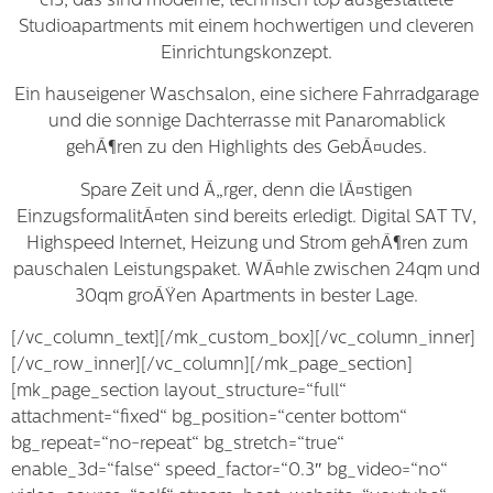
c13, das sind moderne, technisch top ausgestattete
Studioapartments mit einem hochwertigen und cleveren
Einrichtungskonzept.
Ein hauseigener Waschsalon, eine sichere Fahrradgarage
und die sonnige Dachterrasse mit Panaromablick
gehÃ¶ren zu den Highlights des GebÃ¤udes.
Spare Zeit und Ã„rger, denn die lÃ¤stigen
EinzugsformalitÃ¤ten sind bereits erledigt. Digital SAT TV,
Highspeed Internet, Heizung und Strom gehÃ¶ren zum
pauschalen Leistungspaket. WÃ¤hle zwischen 24qm und
30qm groÃŸen Apartments in bester Lage.
[/vc_column_text][/mk_custom_box][/vc_column_inner]
[/vc_row_inner][/vc_column][/mk_page_section]
[mk_page_section layout_structure=“full“
attachment=“fixed“ bg_position=“center bottom“
bg_repeat=“no-repeat“ bg_stretch=“true“
enable_3d=“false“ speed_factor=“0.3″ bg_video=“no“