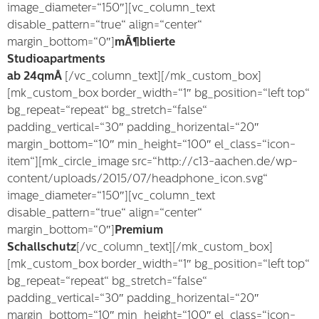
image_diameter=“150″][vc_column_text
disable_pattern=“true“ align=“center“
margin_bottom=“0″]
mÃ¶blierte
Studioapartments
ab 24qmÂ
[/vc_column_text][/mk_custom_box]
[mk_custom_box border_width=“1″ bg_position=“left top“
bg_repeat=“repeat“ bg_stretch=“false“
padding_vertical=“30″ padding_horizental=“20″
margin_bottom=“10″ min_height=“100″ el_class=“icon-
item“][mk_circle_image src=“http://c13-aachen.de/wp-
content/uploads/2015/07/headphone_icon.svg“
image_diameter=“150″][vc_column_text
disable_pattern=“true“ align=“center“
margin_bottom=“0″]
Premium
Schallschutz
[/vc_column_text][/mk_custom_box]
[mk_custom_box border_width=“1″ bg_position=“left top“
bg_repeat=“repeat“ bg_stretch=“false“
padding_vertical=“30″ padding_horizental=“20″
margin_bottom=“10″ min_height=“100″ el_class=“icon-