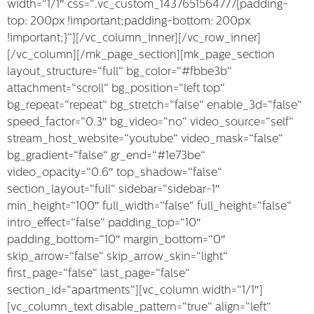
width=“1/1″ css=“.vc_custom_1437651564777{padding-
top: 200px !important;padding-bottom: 200px
!important;}“][/vc_column_inner][/vc_row_inner]
[/vc_column][/mk_page_section][mk_page_section
layout_structure=“full“ bg_color=“#fbbe3b“
attachment=“scroll“ bg_position=“left top“
bg_repeat=“repeat“ bg_stretch=“false“ enable_3d=“false“
speed_factor=“0.3″ bg_video=“no“ video_source=“self“
stream_host_website=“youtube“ video_mask=“false“
bg_gradient=“false“ gr_end=“#1e73be“
video_opacity=“0.6″ top_shadow=“false“
section_layout=“full“ sidebar=“sidebar-1″
min_height=“100″ full_width=“false“ full_height=“false“
intro_effect=“false“ padding_top=“10″
padding_bottom=“10″ margin_bottom=“0″
skip_arrow=“false“ skip_arrow_skin=“light“
first_page=“false“ last_page=“false“
section_id=“apartments“][vc_column width=“1/1″]
[vc_column_text disable_pattern=“true“ align=“left“