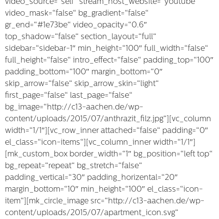
video_source=“self“ stream_host_website=“youtube“
video_mask=“false“ bg_gradient=“false“
gr_end=“#1e73be“ video_opacity=“0.6″
top_shadow=“false“ section_layout=“full“
sidebar=“sidebar-1″ min_height=“100″ full_width=“false“
full_height=“false“ intro_effect=“false“ padding_top=“100″
padding_bottom=“100″ margin_bottom=“0″
skip_arrow=“false“ skip_arrow_skin=“light“
first_page=“false“ last_page=“false“
bg_image=“http://c13-aachen.de/wp-
content/uploads/2015/07/anthrazit_filz.jpg“][vc_column
width=“1/1″][vc_row_inner attached=“false“ padding=“0″
el_class=“icon-items“][vc_column_inner width=“1/1″]
[mk_custom_box border_width=“1″ bg_position=“left top“
bg_repeat=“repeat“ bg_stretch=“false“
padding_vertical=“30″ padding_horizental=“20″
margin_bottom=“10″ min_height=“100″ el_class=“icon-
item“][mk_circle_image src=“http://c13-aachen.de/wp-
content/uploads/2015/07/apartment_icon.svg“