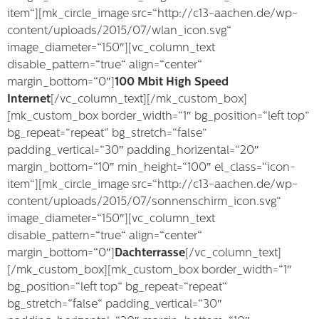
item“][mk_circle_image src=“http://c13-aachen.de/wp-
content/uploads/2015/07/wlan_icon.svg“
image_diameter=“150″][vc_column_text
disable_pattern=“true“ align=“center“
margin_bottom=“0″]
100 Mbit High Speed
Internet
[/vc_column_text][/mk_custom_box]
[mk_custom_box border_width=“1″ bg_position=“left top“
bg_repeat=“repeat“ bg_stretch=“false“
padding_vertical=“30″ padding_horizental=“20″
margin_bottom=“10″ min_height=“100″ el_class=“icon-
item“][mk_circle_image src=“http://c13-aachen.de/wp-
content/uploads/2015/07/sonnenschirm_icon.svg“
image_diameter=“150″][vc_column_text
disable_pattern=“true“ align=“center“
margin_bottom=“0″]
Dachterrasse
[/vc_column_text]
[/mk_custom_box][mk_custom_box border_width=“1″
bg_position=“left top“ bg_repeat=“repeat“
bg_stretch=“false“ padding_vertical=“30″