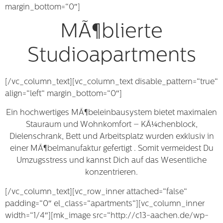
margin_bottom=“0″]
MÃ¶blierte
Studioapartments
[/vc_column_text][vc_column_text disable_pattern=“true“
align=“left“ margin_bottom=“0″]
Ein hochwertiges MÃ¶beleinbausystem bietet maximalen
Stauraum und Wohnkomfort – KÃ¼chenblock,
Dielenschrank, Bett und Arbeitsplatz wurden exklusiv in
einer MÃ¶belmanufaktur gefertigt . Somit vermeidest Du
Umzugsstress und kannst Dich auf das Wesentliche
konzentrieren.
[/vc_column_text][vc_row_inner attached=“false“
padding=“0″ el_class=“apartments“][vc_column_inner
width=“1/4″][mk_image src=“http://c13-aachen.de/wp-