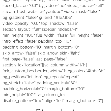
bg_repeat=“repeat“ bg_stretch=“false“ enable_3d=“false“
speed_factor=“0.3″ bg_video=“no“ video_source=“self“
stream_host_website=“youtube“ video_mask=“false“
bg_gradient=“false“ gr_end=“#1e73be“
video_opacity=“0.6″ top_shadow=“false“
section_layout=“full“ sidebar=“sidebar-1″
min_height=“100″ full_width=“false“ full_height=“false“
intro_effect=“false“ padding_top=“10″
padding_bottom=“10″ margin_bottom=“0″
skip_arrow=“false“ skip_arrow_skin=“light“
first_page=“false“ last_page=“false“
section_id=“location“][vc_column width=“1/1″]
[mk_custom_box border_width=“1″ bg_color=“#fbbe3b“
bg_position=“left top“ bg_repeat=“repeat“
bg_stretch=“false“ padding_vertical=“30″
padding_horizental=“0″ margin_bottom=“10″
min_height=“100″][vc_column_text
disable_pattern=“true“ align=“left“ margin_bottom=“0″]